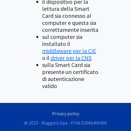
il dispositivo per la
lettura della Smart
Card sia connesso al
computer e questa sia
correttamente inserita
sul computer sia
installato il
middleware per la CIE
o il
driver per la CNS
sulla Smart Card sia
presente un certificato
di autenticazione
valido
Privacy policy
© 2023 - Maggioli Spa - P.IVA 02066400405